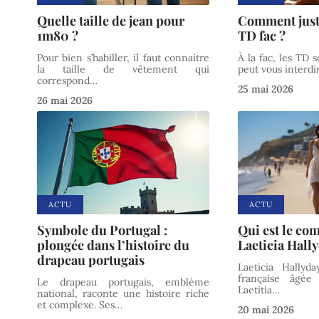
Quelle taille de jean pour
Comment justi
1m80 ?
TD fac ?
Pour bien s’habiller, il faut connaitre
À la fac, les TD 
la taille de vêtement qui
peut vous interdir
correspond
…
25 mai 2026
26 mai 2026
ACTU
ACTU
Symbole du Portugal :
Qui est le c
plongée dans l’histoire du
Laeticia Hally
drapeau portugais
Laeticia Hallyd
française âgé
Le drapeau portugais, emblème
Laetitia
…
national, raconte une histoire riche
et complexe. Ses
…
20 mai 2026