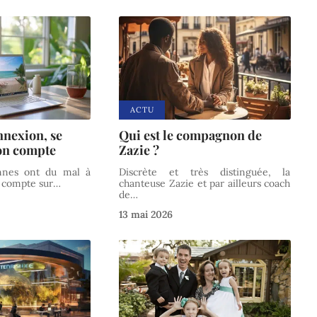
ACTU
nnexion, se
Qui est le compagnon de
son compte
Zazie ?
nnes ont du mal à
Discrète et très distinguée, la
r compte sur
…
chanteuse Zazie et par ailleurs coach
de
…
13 mai 2026