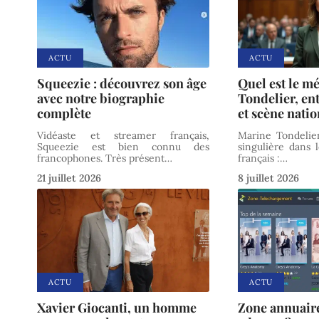
ACTU
ACTU
Squeezie : découvrez son âge
Quel est le m
avec notre biographie
Tondelier, en
complète
et scène natio
Vidéaste et streamer français,
Marine Tondelie
Squeezie est bien connu des
singulière dans 
francophones. Très présent
…
français :
…
21 juillet 2026
8 juillet 2026
ACTU
ACTU
Xavier Giocanti, un homme
Zone annuaire