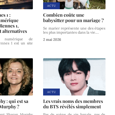
ACTU
es 1 :
Combien coûte une
umérique
babysitter pour un mariage ?
 Rennes 1,
Se marier représente une des étapes
 alternatives
les plus importantes dans la vie.
…
e numérique de
2 mai 2026
Rennes 1 est un site
ACTU
y : qui est sa
Les vrais noms des membres
Murphy ?
du BTS révélés simplement
urant Sharon Murphy
Pas de scène de vie banale, pas de