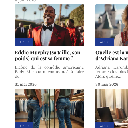
6 juin 2026
ACTU
ACTU
Eddie Murphy (sa taille, son
Quelle est la 
poids) qui est sa femme ?
d’Adriana Ka
L’icône de la comédie américaine
Adriana Karemb
Eddy Murphy a commencé à faire
femmes les plus 
du
…
Alors qu’elle
…
31 mai 2026
30 mai 2026
ACTU
ACTU