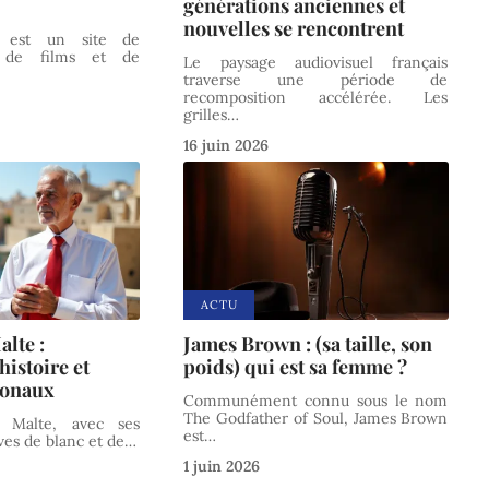
générations anciennes et
nouvelles se rencontrent
 est un site de
t de films et de
Le paysage audiovisuel français
traverse une période de
recomposition accélérée. Les
grilles
…
16 juin 2026
ACTU
lte :
James Brown : (sa taille, son
histoire et
poids) qui est sa femme ?
ionaux
Communément connu sous le nom
The Godfather of Soul, James Brown
 Malte, avec ses
est
…
ives de blanc et de
…
1 juin 2026