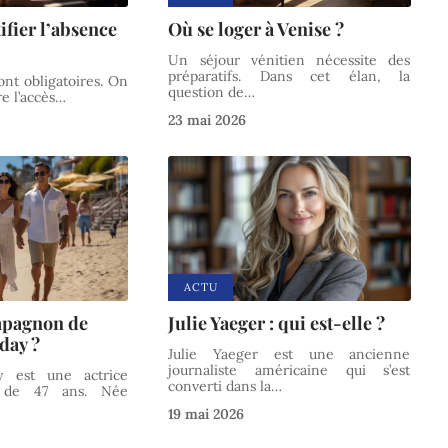
fier l’absence
Où se loger à Venise ?
Un séjour vénitien nécessite des
préparatifs. Dans cet élan, la
sont obligatoires. On
question de
…
e l’accès
…
23 mai 2026
ACTU
ompagnon de
Julie Yaeger : qui est-elle ?
day ?
Julie Yaeger est une ancienne
journaliste américaine qui s’est
ay est une actrice
converti dans la
…
e de 47 ans. Née
19 mai 2026