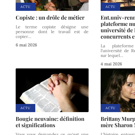
ACTU
ACTU
Copiste : un drôle de métier
Ent.univ-renn
plateforme n
Le terme copiste désigne une
université de
personne dont le travail est de
concurrents et
copier
…
6 mai 2026
La plateform
l’université de 
sur lequel
…
4 mai 2026
ACTU
ACTU
Bougie neuvaine: définition
Brittany Murph
et significations
mère Sharon 
Vous vous demandez ce qu'est une
L'histoire ento