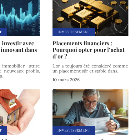
T
INVESTISSEMENT
à investir avec
Placements financiers :
 innovant dans
Pourquoi opter pour l’achat
d’or ?
t immobilier attire
L'or a toujours été considéré comme
 nouveaux profils,
un placement sûr et stable dans
…
la
…
10 mars 2026
T
INVESTISSEMENT