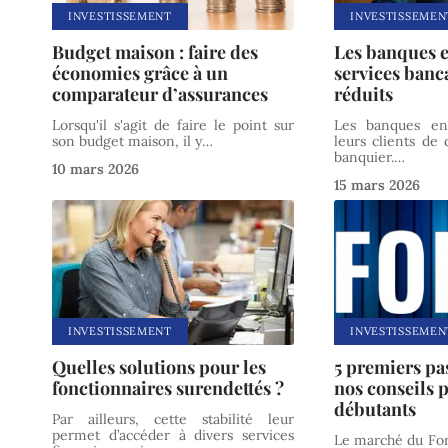
INVESTISSEMENT
INVESTISSEMEN
Budget maison : faire des
Les banques e
économies grâce à un
services banca
comparateur d’assurances
réduits
Lorsqu'il s'agit de faire le point sur
Les banques en
son budget maison, il y
…
leurs clients de
banquier.
…
10 mars 2026
15 mars 2026
INVESTISSEMENT
INVESTISSEMEN
Quelles solutions pour les
5 premiers pa
fonctionnaires surendettés ?
nos conseils 
débutants
Par ailleurs, cette stabilité leur
permet d’accéder à divers services
Le marché du For