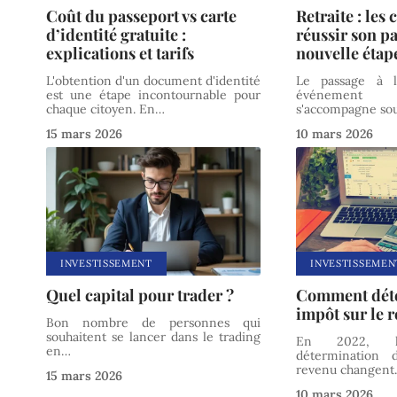
Coût du passeport vs carte
Retraite : les 
d’identité gratuite :
réussir son p
explications et tarifs
nouvelle étap
L'obtention d'un document d'identité
Le passage à l
est une étape incontournable pour
événement 
chaque citoyen. En
…
s'accompagne so
15 mars 2026
10 mars 2026
INVESTISSEMENT
INVESTISSEMEN
Quel capital pour trader ?
Comment dét
impôt sur le 
Bon nombre de personnes qui
souhaitent se lancer dans le trading
En 2022, l
en
…
détermination 
revenu changent
15 mars 2026
10 mars 2026