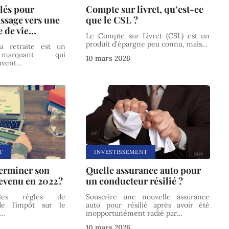
clés pour
Compte sur livret, qu’est-ce
assage vers une
que le CSL ?
e de vie…
Le Compte sur Livret (CSL) est un
produit d'épargne peu connu, mais
…
a retraite est un
marquant qui
10 mars 2026
uvent
…
T
INVESTISSEMENT
erminer son
Quelle assurance auto pour
revenu en 2022 ?
un conducteur résilié ?
es règles de
Souscrire une nouvelle assurance
de l’impôt sur le
auto pour résilié après avoir été
.
…
inopportunément radié par
…
10 mars 2026