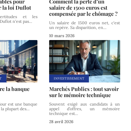
iables pour
Comment la perte d’un
 la loi Duflot
salaire de 1500 euros est
compensée par le chômage ?
ertitudes et les
 Duflot n'est pas
…
Un salaire de 1500 euros net, c'est
un repère. Sa disparition, en
…
10 mars 2026
T
INVESTISSEMENT
ère la banque
Marchés Publics : tout savoir
sur le mémoire technique
four est une banque
Souvent exigé aux candidats à un
la plupart des
…
appel d’offres, un mémoire
technique est
…
28 avril 2026