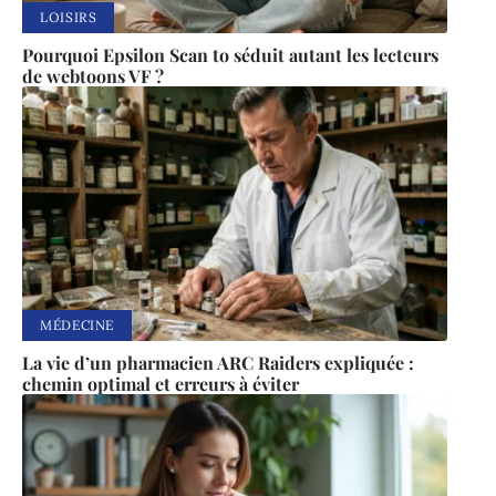
LOISIRS
Pourquoi Epsilon Scan to séduit autant les lecteurs
de webtoons VF ?
MÉDECINE
La vie d’un pharmacien ARC Raiders expliquée :
chemin optimal et erreurs à éviter