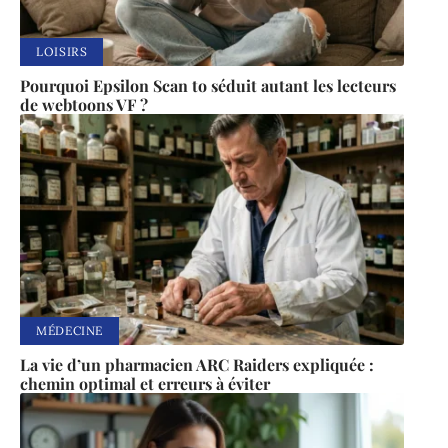
LOISIRS
Pourquoi Epsilon Scan to séduit autant les lecteurs
de webtoons VF ?
MÉDECINE
La vie d’un pharmacien ARC Raiders expliquée :
chemin optimal et erreurs à éviter