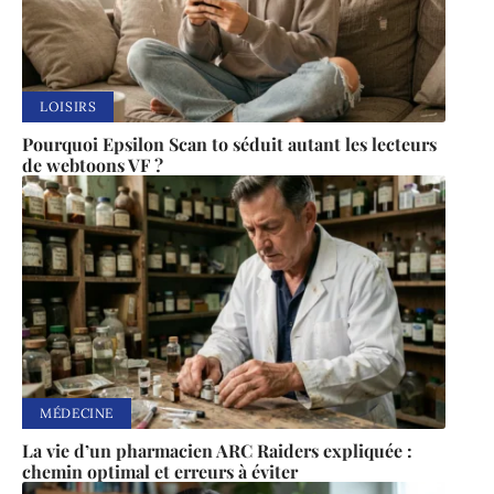
LOISIRS
Pourquoi Epsilon Scan to séduit autant les lecteurs
de webtoons VF ?
MÉDECINE
La vie d’un pharmacien ARC Raiders expliquée :
chemin optimal et erreurs à éviter