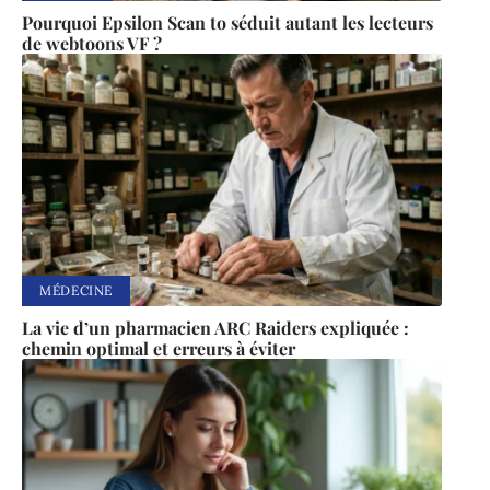
Pourquoi Epsilon Scan to séduit autant les lecteurs
de webtoons VF ?
MÉDECINE
La vie d’un pharmacien ARC Raiders expliquée :
chemin optimal et erreurs à éviter