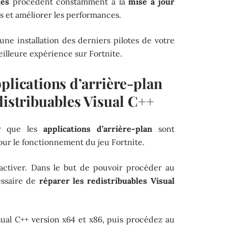
ues
procèdent constamment à la
mise à jour
gs et améliorer les performances.
 une installation des derniers pilotes de votre
eilleure expérience sur Fortnite.
plications d’arrière-plan
distribuables Visual C++
er que les
applications d’arrière-plan
sont
our le fonctionnement du jeu Fortnite.
ésactiver. Dans le but de pouvoir procéder au
essaire de
réparer les redistribuables Visual
sual C++ version x64 et x86, puis procédez au