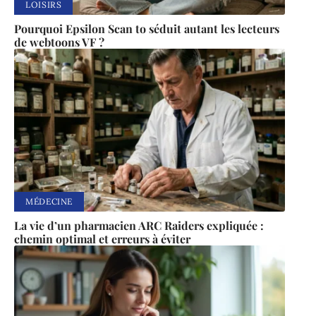
LOISIRS
Pourquoi Epsilon Scan to séduit autant les lecteurs
de webtoons VF ?
MÉDECINE
La vie d’un pharmacien ARC Raiders expliquée :
chemin optimal et erreurs à éviter