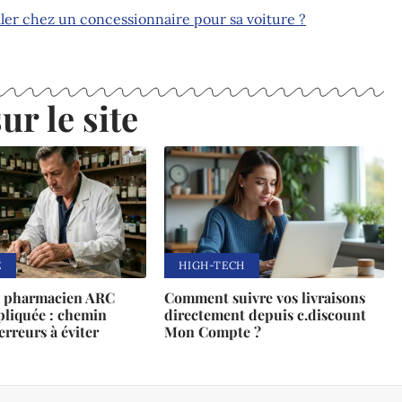
ller chez un concessionnaire pour sa voiture ?
ur le site
E
HIGH-TECH
n pharmacien ARC
Comment suivre vos livraisons
pliquée : chemin
directement depuis c.discount
erreurs à éviter
Mon Compte ?