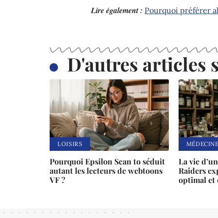
Lire également :
Pourquoi préférer a
D'autres articles s
LOISIRS
MÉDECIN
Pourquoi Epsilon Scan to séduit
La vie d’u
autant les lecteurs de webtoons
Raiders ex
VF ?
optimal et 