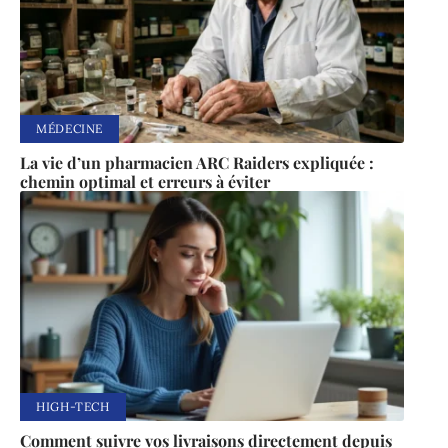
MÉDECINE
La vie d’un pharmacien ARC Raiders expliquée :
chemin optimal et erreurs à éviter
HIGH-TECH
Comment suivre vos livraisons directement depuis