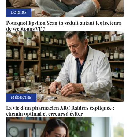
LOISIRS
Pourquoi Epsilon Scan to séduit autant les lecteurs
de webtoons VF ?
MÉDECINE
La vie d’un pharmacien ARC Raiders expliquée :
chemin optimal et erreurs à éviter