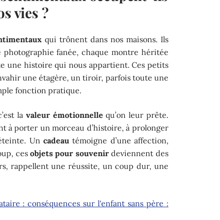
s vies ?
entimentaux
qui trônent dans nos maisons. Ils
ue photographie fanée, chaque montre héritée
 une histoire qui nous appartient. Ces petits
vahir une étagère, un tiroir, parfois toute une
mple fonction pratique.
’est la
valeur émotionnelle
qu’on leur prête.
t à porter un morceau d’histoire, à prolonger
 éteinte. Un
cadeau
témoigne d’une affection,
oup, ces
objets pour souvenir
deviennent des
urs, rappellent une réussite, un coup dur, une
taire : conséquences sur l'enfant sans père :