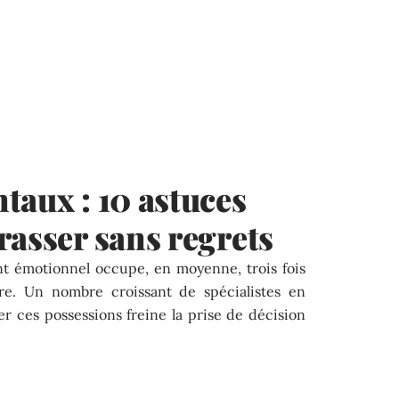
taux : 10 astuces
rasser sans regrets
t émotionnel occupe, en moyenne, trois fois
aire. Un nombre croissant de spécialistes en
r ces possessions freine la prise de décision