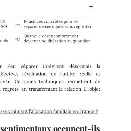
aux
10 astuces concrètes pour se
 nos
séparer de ses objets sans regretter
Quand le désencombrement
nels
devient une libération au quotidien
r s’en séparer intègrent désormais la
ective, l’évaluation de l’utilité réelle et
perte. Certaines techniques permettent de
 regrets, en transformant la relation à l’objet
esse vraiment l'allocation familiale en France ?
 sentimentaux occupent-ils