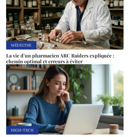
MÉDECINE
La vie d’un pharmacien ARC Raiders expliquée :
chemin optimal et erreurs à éviter
HIGH-TECH