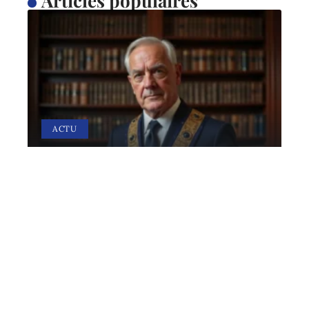
Articles populaires
ACTU
Bijoux maçonniques : pour
une fière allure
28 avril 2026
Contact
Mentions légales
Sitemap
© 2025 | annonces-france.eu