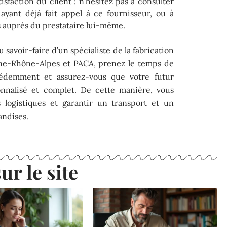
isfaction du client : n’hésitez pas à consulter
 ayant déjà fait appel à ce fournisseur, ou à
 auprès du prestataire lui-même.
u savoir-faire d’un spécialiste de la fabrication
gne-Rhône-Alpes et PACA, prenez le temps de
cédemment et assurez-vous que votre futur
onnalisé et complet. De cette manière, vous
 logistiques et garantir un transport et un
andises.
ur le site