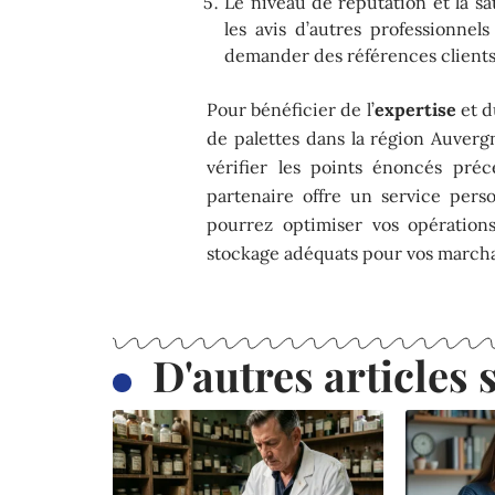
Le niveau de réputation et la sat
les avis d’autres professionnels
demander des références clients
Pour bénéficier de l’
expertise
et d
de palettes dans la région Auver
vérifier les points énoncés pré
partenaire offre un service pers
pourrez optimiser vos opérations
stockage adéquats pour vos march
D'autres articles s