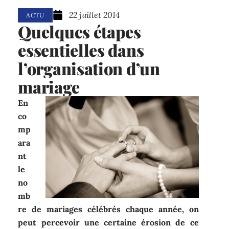
22 juillet 2014
ACTU
Quelques étapes
essentielles dans
l’organisation d’un
mariage
En
co
mp
ara
nt
le
no
mb
re de mariages célébrés chaque année, on
peut percevoir une certaine érosion de ce