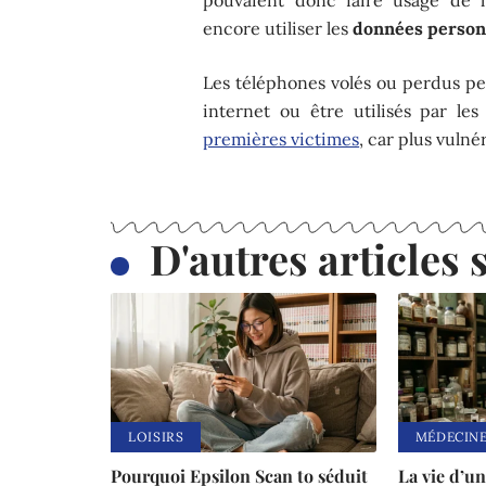
encore utiliser les
données personn
Les téléphones volés ou perdus p
internet ou être utilisés par les
premières victimes
, car plus vulnér
D'autres articles s
LOISIRS
MÉDECIN
Pourquoi Epsilon Scan to séduit
La vie d’u