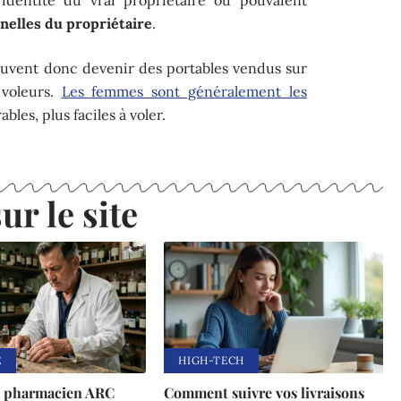
elles du propriétaire
.
euvent donc devenir des portables vendus sur
 voleurs.
Les femmes sont généralement les
ables, plus faciles à voler.
ur le site
E
HIGH-TECH
n pharmacien ARC
Comment suivre vos livraisons