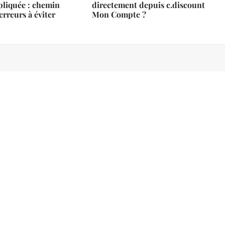
pliquée : chemin
directement depuis c.discount
erreurs à éviter
Mon Compte ?