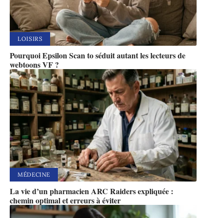
LOISIRS
Pourquoi Epsilon Scan to séduit autant les lecteurs de
webtoons VF ?
MÉDECINE
La vie d’un pharmacien ARC Raiders expliquée :
chemin optimal et erreurs à éviter