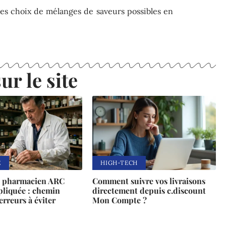
les choix de mélanges de saveurs possibles en
ur le site
E
HIGH-TECH
n pharmacien ARC
Comment suivre vos livraisons
pliquée : chemin
directement depuis c.discount
erreurs à éviter
Mon Compte ?