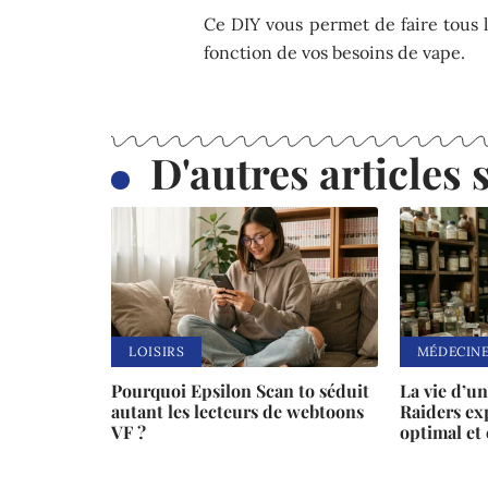
Ce DIY vous permet de faire tous 
fonction de vos besoins de vape.
D'autres articles s
LOISIRS
MÉDECIN
Pourquoi Epsilon Scan to séduit
La vie d’u
autant les lecteurs de webtoons
Raiders ex
VF ?
optimal et 