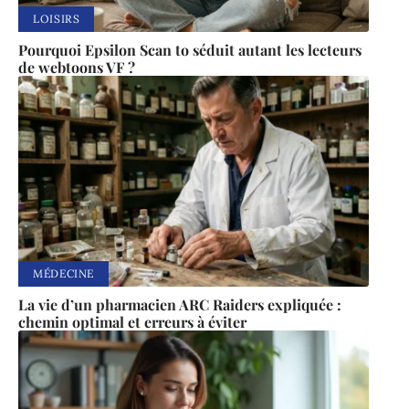
LOISIRS
Pourquoi Epsilon Scan to séduit autant les lecteurs
de webtoons VF ?
MÉDECINE
La vie d’un pharmacien ARC Raiders expliquée :
chemin optimal et erreurs à éviter