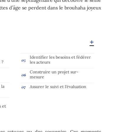
uettes d’âge se perdent dans le brouhaha joyeux
Identifier les besoins et fédérer
 ?
les acteurs
Construire un projet sur-
mesure
 la
Assurer le suivi et l’évaluation
s et
des astuces ou des souvenirs. Ces moments