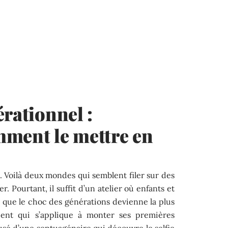
érationnel :
mment le mettre en
s. Voilà deux mondes qui semblent filer sur des
er. Pourtant, il suffit d’un atelier où enfants et
r que le choc des générations devienne la plus
cent qui s’applique à monter ses premières
musé d’une septuagénaire qui découvre le selfie