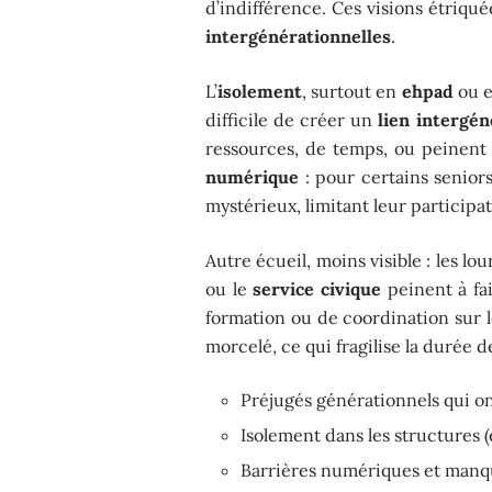
d’indifférence. Ces visions étriqué
intergénérationnelles
.
L’
isolement
, surtout en
ehpad
ou 
difficile de créer un
lien intergén
ressources, de temps, ou peinent à
numérique
: pour certains seniors
mystérieux, limitant leur participati
Autre écueil, moins visible : les lou
ou le
service civique
peinent à fai
formation ou de coordination sur l
morcelé, ce qui fragilise la durée de
Préjugés générationnels qui on
Isolement dans les structures
Barrières numériques et manq