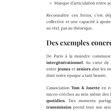
Manque d’articulation entre act
Reconnaître ces freins, c’est d
collective et une capacité à ajuster
au réel, pas au théorique.
Des exemples concret
De Paris à la moindre commune, 
intergénérationnel
. Au cœur de 
entre
jeunes
et
seniors
abat les mu
dont notre époque a tant besoin.
L’association
Tom & Josette
en es
micro-crèches au sein même des
quotidien
. Des moments partagé
transmission
prend tout son sens