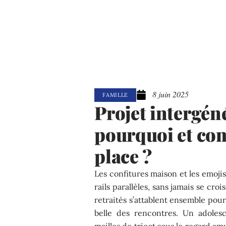
8 juin 2025
FAMILLE
Projet intergén
pourquoi et co
place ?
Les confitures maison et les emoji
rails parallèles, sans jamais se crois
retraités s’attablent ensemble pou
belle des rencontres. Un adoles
mailles de tricot sous le regard a