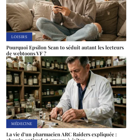
LOISIRS
Pourquoi Epsilon Scan to séduit autant les lecteurs
de webtoons VF ?
MÉDECINE
La vie d’un pharmacien ARC Raiders expliquée :