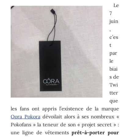
Le
7
juin
,
c’es
t
par
le
biai
s de
Twi
tter
que
les fans ont appris l’existence de la marque
Oora Pokora
dévoilait alors à ses nombreux «
Pokofans » la teneur de son « projet secret » :
une ligne de vêtements
prêt-à-porter pour