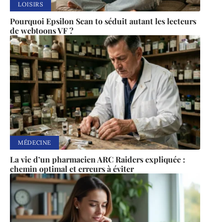
LOISIRS
Pourquoi Epsilon Scan to séduit autant les lecteurs
de webtoons VF ?
MÉDECINE
La vie d’un pharmacien ARC Raiders expliquée :
chemin optimal et erreurs à éviter