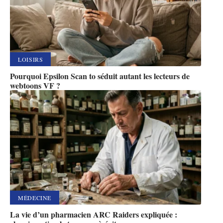
LOISIRS
Pourquoi Epsilon Scan to séduit autant les lecteurs de
webtoons VF ?
MÉDECINE
La vie d’un pharmacien ARC Raiders expliquée :