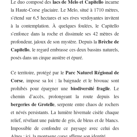
lacs de Melo et Capitello
Le duo composé des
incarne
la Haute-Corse glaciaire. Le Melo, situé à 1710 mètres,
s’étend sur 6,5 hectares et ses rives verdoyantes invitent
à la contemplation. À quelques foulées, le Capitello
s’enfonce dans la roche et dissimule ses 42 mètres de
Brèche de
profondeur, jaloux de son mystère. Depuis la
Capitello
, le regard embrasse ces deux bassins naturels,
posés dans un cirque austère et épuré.
Parc Naturel Régional de
Ce territoire, protégé par le
Corse
, impose sa loi : la baignade et le bivouac sont
biodiversité fragile
prohibés pour épargner une
. Le
chemin d’accès, prolongeant la route depuis les
bergeries de Grotelle
, serpente entre chaos de rochers
et névés persistants. La lumière hivernale cisèle chaque
relief, révélant une palette de gris, de bleus et de blancs.
Impossible de confondre ce paysage avec celui des
Alpes : ici, la montagne corse affirme son identité.