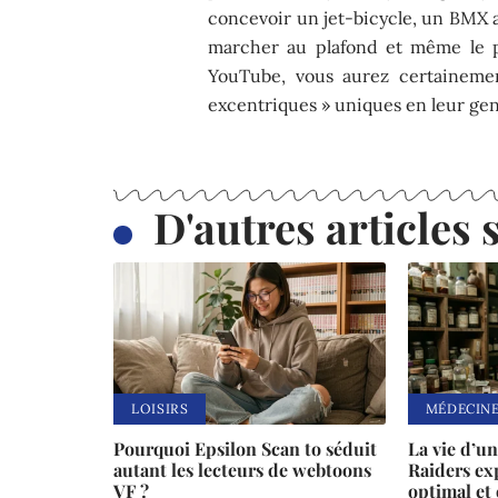
concevoir un jet-bicycle, un BMX 
marcher au plafond et même le p
YouTube, vous aurez certainemen
excentriques » uniques en leur gen
D'autres articles s
LOISIRS
MÉDECIN
Pourquoi Epsilon Scan to séduit
La vie d’u
autant les lecteurs de webtoons
Raiders ex
VF ?
optimal et 