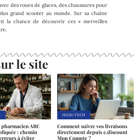
avec des roues de glaces, des chaussures pour
lus grand scooter au monde. Sur sa chaîne
t la chance de découvrir ces « merveilles
re.
ur le site
E
HIGH-TECH
n pharmacien ARC
Comment suivre vos livraisons
pliquée : chemin
directement depuis c.discount
erreurs à éviter
Mon Compte ?