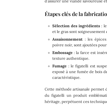
d’assurer une viande savoureuse et
Étapes clés de la fabricati
Sélection des ingrédients
: l
et le gras sont soigneusement c
Assaisonnement
: les épices
poivre noir, sont ajoutées pour
Embossage
: la farce est insé
texture authentique.
Fumage
: le figatelli est sus
exposé à une fumée de bois de
caractéristique.
Cette méthode artisanale permet de
du figatelli un produit emblémati
héritage, perpétuent ces technique