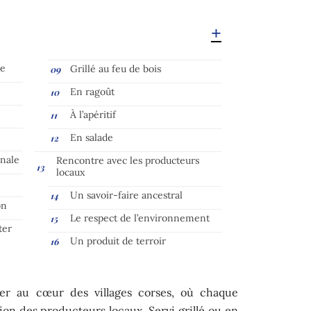
se
Grillé au feu de bois
En ragoût
À l’apéritif
En salade
anale
Rencontre avec les producteurs
locaux
Un savoir-faire ancestral
on
Le respect de l’environnement
ter
Un produit de terroir
ager au cœur des villages corses, où chaque
sion des producteurs locaux. Servi grillé ou en