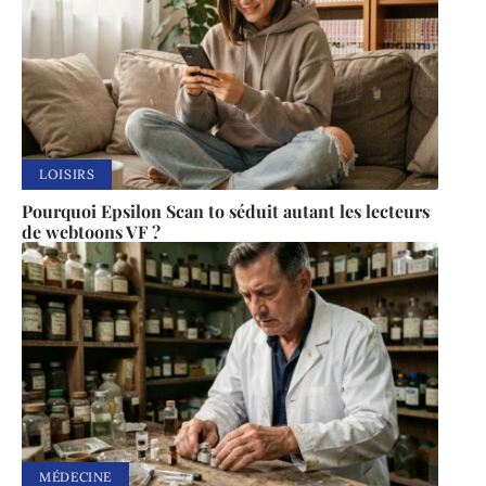
LOISIRS
Pourquoi Epsilon Scan to séduit autant les lecteurs
de webtoons VF ?
MÉDECINE