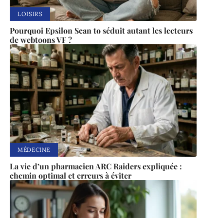
LOISIRS
Pourquoi Epsilon Scan to séduit autant les lecteurs
de webtoons VF ?
MÉDECINE
La vie d’un pharmacien ARC Raiders expliquée :
chemin optimal et erreurs à éviter