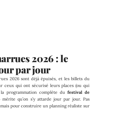
arrues 2026 : le
our par jour
rues 2026 sont déjà épuisés, et les billets du
ur ceux qui ont sécurisé leurs places (ou qui
), la programmation complète du
festival de
6
mérite qu’on s’y attarde jour par jour. Pas
, mais pour construire un planning réaliste sur