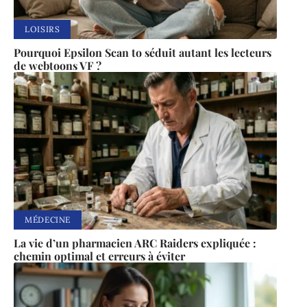
LOISIRS
Pourquoi Epsilon Scan to séduit autant les lecteurs
de webtoons VF ?
MÉDECINE
La vie d’un pharmacien ARC Raiders expliquée :
chemin optimal et erreurs à éviter