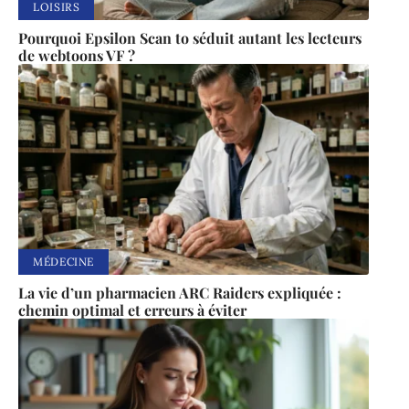
LOISIRS
Pourquoi Epsilon Scan to séduit autant les lecteurs
de webtoons VF ?
MÉDECINE
La vie d’un pharmacien ARC Raiders expliquée :
chemin optimal et erreurs à éviter