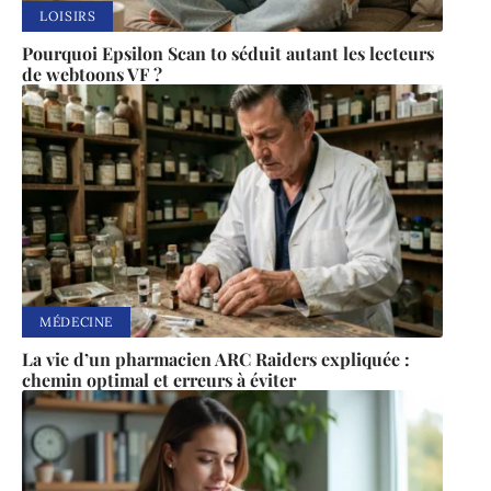
LOISIRS
Pourquoi Epsilon Scan to séduit autant les lecteurs
de webtoons VF ?
MÉDECINE
La vie d’un pharmacien ARC Raiders expliquée :
chemin optimal et erreurs à éviter