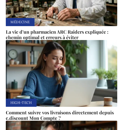
MÉDECINE
La vie d’un pharmacien ARC Raiders expliquée :
chemin optimal et erreurs à éviter
HIGH-TECH
Comment suivre vos livraisons directement depuis
c.discount Mon Compte ?